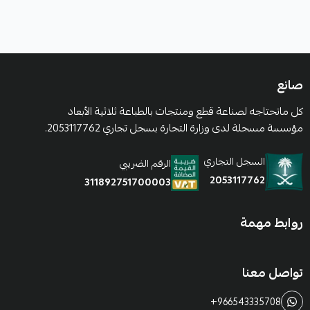
صانع
كل ماتحتاجه لصناعة قطع ومنتجات بالطباعة ثلاثية الأبعاد
مؤسسة مسجلة لدى وزارة التجارة بسجل تجاري 2053117762.
السجل التجاري
الرقم الضريبي
2053117762
311892751700003
روابط مهمة
تواصل معنا
+966543335708