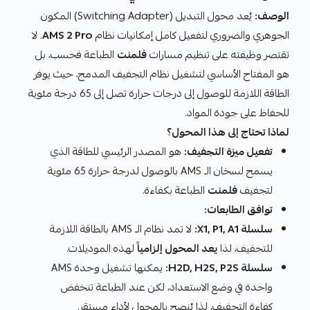
الوصف:
يُعد محول التبديل (Switching Adapter) المكون
الجوهري والضروري لتفعيل كامل إمكانيات نظام
AMS 2 Pro
. لا
تقتصر وظيفته على تنظيم مسارات
فلمنت
الطباعة فحسب، بل
هو المفتاح الأساسي لتشغيل نظام التجفيف المدمج، حيث يوفر
الطاقة اللازمة للوصول إلى درجات حرارة تصل إلى 65 درجة مئوية
للحفاظ على جودة المواد.
لماذا تحتاج إلى هذا المحول؟
تفعيل ميزة التجفيف:
هو المصدر الرئيسي للطاقة الذي
يسمح لسخان الـ AMS بالوصول لدرجة حرارة 65 مئوية
لتجفيف
فلمنت
الطباعة بكفاءة.
توافق الطابعات:
سلسلة X1, P1, A1:
لا تمد نظام الـ AMS بالطاقة اللازمة
للتجفيف، لذا
يعد المحول إلزامياً
لهذه الموديلات.
سلسلة H2D, H2S, P2S:
يمكنها تشغيل وحدة AMS
واحدة في وضع الاستعداد، لكن عند الطباعة تنخفض
كفاءة التجفيف، لذا يُنصح بالمحول لأداء مستقر.