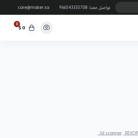
تواصل معنا:
966543335708
care@maker.sa
0
0 $
3d scanner ,
REVOPO