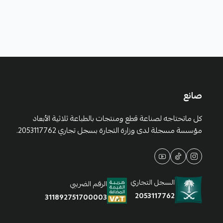
صانع
كل ماتحتاجه لصناعة قطع ومنتجات بالطباعة ثلاثية الأبعاد
مؤسسة مسجلة لدى وزارة التجارة بسجل تجاري 2053117762.
السجل التجاري
الرقم الضريبي
2053117762
311892751700003