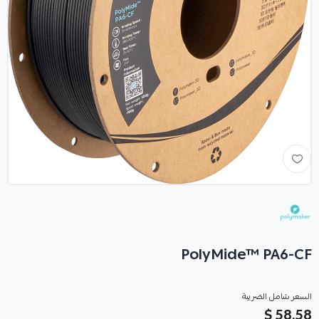
PolyMide™ PA6-CF
السعر شامل الضريبة
58.58 $