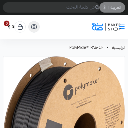
العربية
|
$
0
0 $
صانع
الرئيسية
PolyMide™ PA6-CF