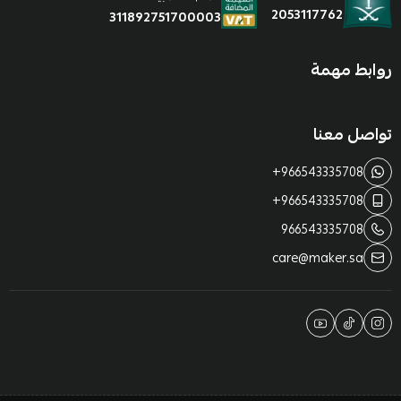
2053117762
311892751700003
روابط مهمة
تواصل معنا
+966543335708
+966543335708
966543335708
care@maker.sa