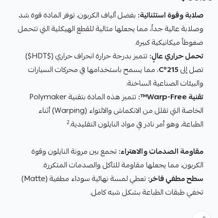
صلابة وقوة استثنائية:
بفضل ألياف الكربون، توفر المادة قوة شد
وصلابة عالية جداً، مما يجعلها مثالية للقطع الهيكلية التي تتحمل
ضغوطاً ميكانيكية كبيرة.
تحمل حراري عالٍ:
تتميز بدرجة حرارة انحراف حراري ($HDT$)
تصل إلى
215°C
، مما يسمح باستخدامها في محركات السيارات
والبيئات الصناعية الساخنة.
تقنية Warp-Free™:
تتميز هذه المادة بتقنية Polymaker
الخاصة التي تقلل من الانكماش والالتواء (Warping) أثناء
2
الطباعة، وهو أمر نادر في مواد النايلون التقليدية.
مقاومة الصدمات والاهتراء:
تجمع بين مرونة النايلون وقوة
الكربون، مما يجعلها مقاومة للتآكل والصدمات المتكررة.
سطح مطفي فاخر:
تعطي لمسة نهائية سوداء مطفية (Matte)
تخفي طبقات الطباعة بشكل شبه كامل.