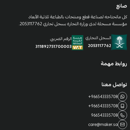
صانع
كل ماتحتاجه لصناعة قطع ومنتجات بالطباعة ثلاثية الأبعاد
مؤسسة مسجلة لدى وزارة التجارة بسجل تجاري 2053117762.
السجل التجاري
الرقم الضريبي
2053117762
311892751700003
روابط مهمة
تواصل معنا
+966543335708
+966543335708
966543335708
care@maker.sa