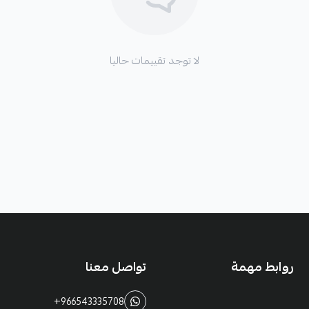
لا توجد تقييمات حاليا
روابط مهمة
تواصل معنا
+966543335708