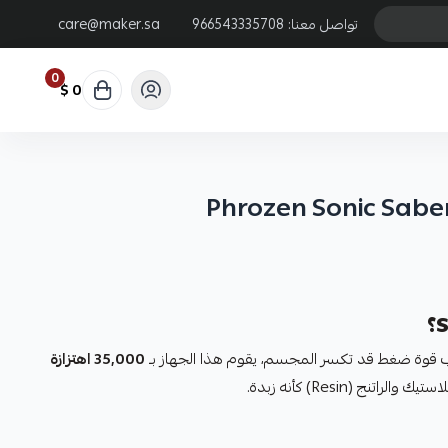
تواصل معنا:
966543335708
care@maker.sa
0
0 $
Phrozen Sonic Saber
ب قوة ضغط قد تكسر المجسم، يقوم هذا الجهاز بـ
35,000 اهتزازة
تنج (Resin) كأنه زبدة.