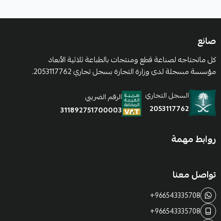
صانع
كل ماتحتاجه لصناعة قطع ومنتجات بالطباعة ثلاثية الأبعاد
مؤسسة مسجلة لدى وزارة التجارة بسجل تجاري 2053117762.
السجل التجاري
الرقم الضريبي
2053117762
311892751700003
روابط مهمة
تواصل معنا
+966543335708
+966543335708