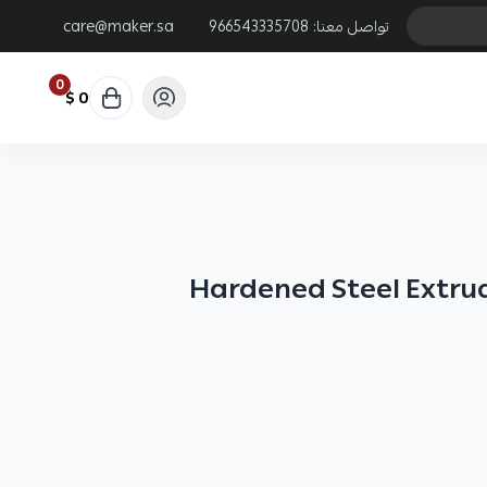
تواصل معنا:
966543335708
care@maker.sa
0
0 $
Hardened Steel Extru