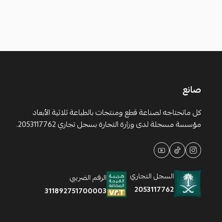
صانع
كل ماتحتاجه لصناعة قطع ومنتجات بالطباعة ثلاثية الأبعاد
مؤسسة مسجلة لدى وزارة التجارة بسجل تجاري 2053117762.
السجل التجاري
الرقم الضريبي
2053117762
311892751700003