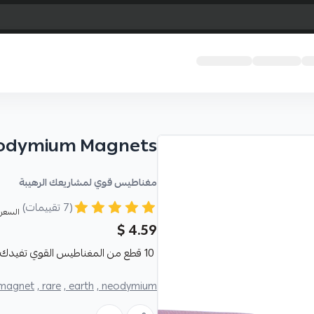
odymium Magnets
مغناطيس قوي لمشاريعك الرهيبة
(7 تقييمات)
السعر 
4.59 $
10 قطع من المغناطيس القوي تفيدك في ربط القطع ببعضها البعض.
magnet ,
rare ,
earth ,
neodymium ,