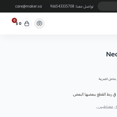
تواصل معنا:
966543335708
care@maker.sa
0
0 $
Ne
شامل الضريبة
مغناطيس ,