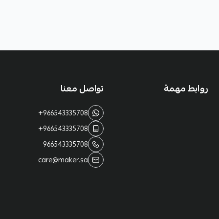
روابط مهمة
تواصل معنا
+966543335708
+966543335708
966543335708
care@maker.sa