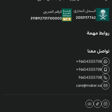
السجل التجاري
الرقم الضريبي
2053117762
311892751700003
روابط مهمة
تواصل معنا
+966543335708
+966543335708
966543335708
care@maker.sa