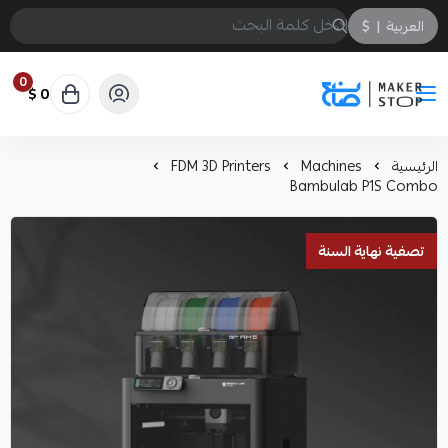
العربية
|
$
0
0 $
صانع
الرئيسية
Machines
FDM 3D Printers
Bambulab P1S Combo
تصفية نهاية السنة