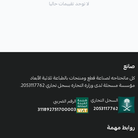
لا توجد تقييمات حاليا
صانع
كل ماتحتاجه لصناعة قطع ومنتجات بالطباعة ثلاثية الأبعاد
مؤسسة مسجلة لدى وزارة التجارة بسجل تجاري 2053117762.
السجل التجاري
الرقم الضريبي
2053117762
311892751700003
روابط مهمة