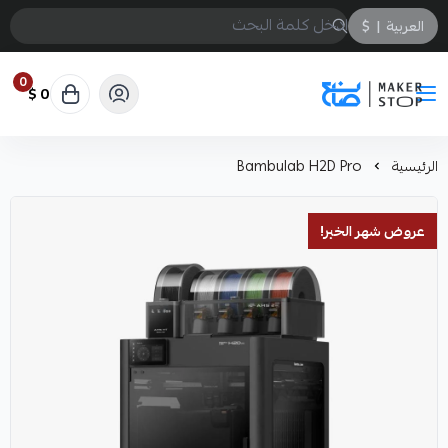
العربية
|
$
0
0 $
صانع
الرئيسية
Bambulab H2D Pro
عروض شهر الخير!