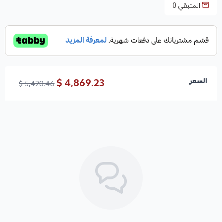
المتبقي
0
4,869.23 $
السعر
5,420.46 $