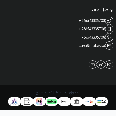
تواصل معنا
+966543335708
+966543335708
966543335708
care@maker.sa
الحقوق محفوظة | 2026
صانع