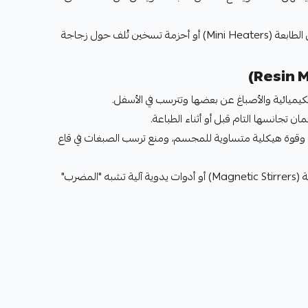
يوجد سخانات تُركب داخل الطابعة (Mini Heaters) أو أحزمة تسخين تُلف حول زجاجة
الكيميائية والأصباغ عن بعضها وتترسب في الأسفل.
 تجانسها التام قبل أو أثناء الطباعة.
قوة هيكلية متساوية للمجسم، ومنع ترسب الصبغات في قاع
يوجد خلاطات مغناطيسية (Magnetic Stirrers) أو أدوات يدوية آلية تشبه "المضرب"