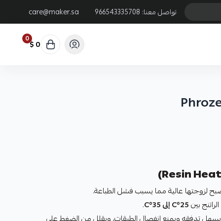
تواصل معنا:
966543335708
care@maker.sa
0
0 $
Phroze
ث تصبح لزوجتها عالية مما يسبب فشل الطباعة.
لراتنج بين
25°C إلى 35°C
.
ا يسهل تدفقه ويمنع انفصال الطبقات، ويقلل من الضغط على