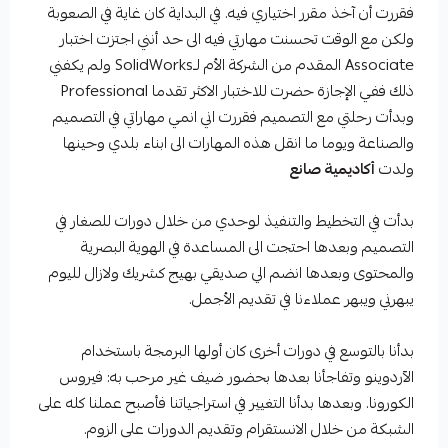
فقررت أن آخذ مقرر اختياري فيه. في البداية كان غاية في الصعوبة
ولكن مع الوقت تحسنت مهارتي فيه الى حد أنني اجتزت اختبار
Associate المقدم من الشركة الأم لـSolidWorks ولم يكفني
ذلك ففي الإجازة حضرت للاختبار الاكثر تقدما Professional
وبدأت رحلتي مع التصميم فقررت اني انمي مهاراتي في التصميم
والصناعة ويوما ما انقل هذه المهارات الى ابناء بلدي وحينها
ولدت
أكاديمية صانع
بدأت في التخطيط والتنفيذ لوحدي من خلال دورات للصغار في
التصميم وبعدها احتجت الى المساعدة في الهوية البصرية
والمحتوى وبعدها انضم الي صديقي بهيج كشريك ولازال لليوم
يبهرني ويبهر عملاءنا في تقديم الأجمل.
بدأنا بالتوسع في دورات أخرى كان أولها البرمجة باستخدام
الآردوينو وتفاجأنا بعدها بحضور ضيف غير مرحب به: فيروس
الكورونا. وبعدها بدأنا التغيير في استراجياتنا فأصبح عملنا كله على
الشبكة من خلال الانستقرام وتقديم الدورات على الزوم.