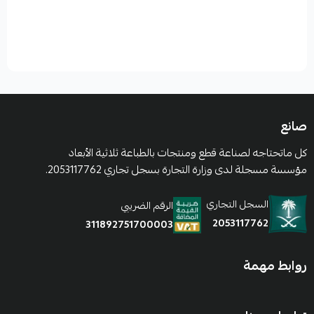
صانع
كل ماتحتاجه لصناعة قطع ومنتجات بالطباعة ثلاثية الأبعاد
مؤسسة مسجلة لدى وزارة التجارة بسجل تجاري 2053117762.
السجل التجاري
الرقم الضريبي
2053117762
311892751700003
روابط مهمة