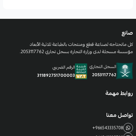
صانع
كل ماتحتاجه لصناعة قطع ومنتجات بالطباعة ثلاثية الأبعاد
مؤسسة مسجلة لدى وزارة التجارة بسجل تجاري 2053117762.
السجل التجاري
الرقم الضريبي
2053117762
311892751700003
روابط مهمة
تواصل معنا
+966543335708