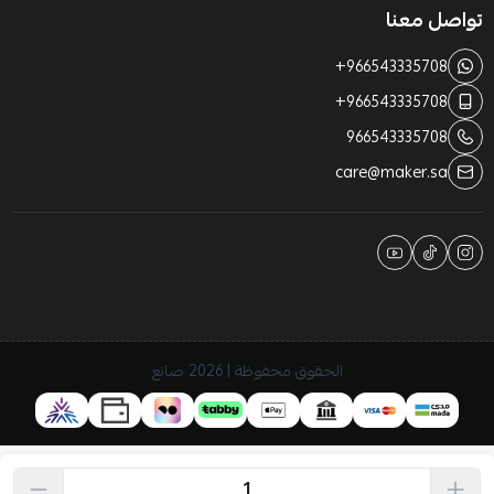
تواصل معنا
+966543335708
+966543335708
966543335708
care@maker.sa
الحقوق محفوظة | 2026
صانع