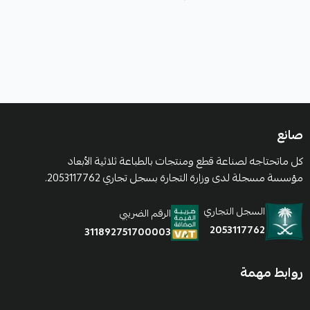
صانع
كل ماتحتاجه لصناعة قطع ومنتجات بالطباعة ثلاثية الأبعاد
مؤسسة مسجلة لدى وزارة التجارة بسجل تجاري 2053117762.
السجل التجاري
الرقم الضريبي
2053117762
311892751700003
روابط مهمة