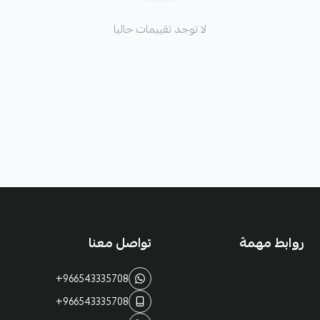
لا توجد تقييمات حاليا
روابط مهمة
تواصل معنا
+966543335708
+966543335708