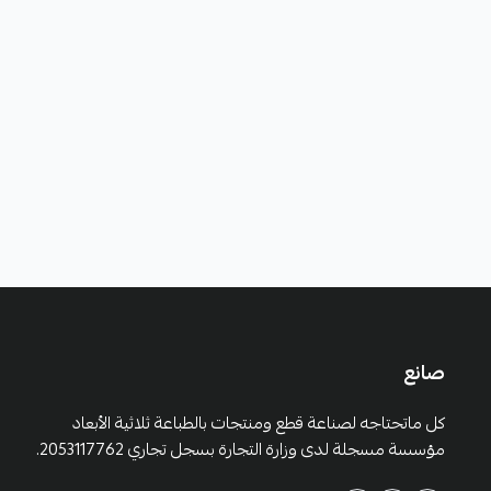
صانع
كل ماتحتاجه لصناعة قطع ومنتجات بالطباعة ثلاثية الأبعاد
مؤسسة مسجلة لدى وزارة التجارة بسجل تجاري 2053117762.