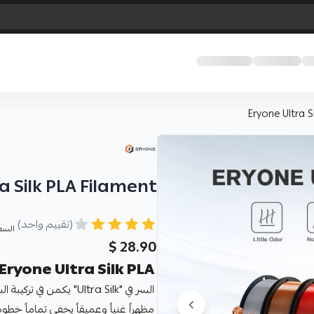
Eryone Ultra S
a Silk PLA Filament
(تقييم واحد)
السع
28.90 $
Eryone Ultra Silk PLA | لمعان معدني فائق ونعومة حريرية 🌟✨
السر في "Ultra Silk" ي
مظهراً غنياً وعميقاً يخفي تماماً خطوط الطبقات 