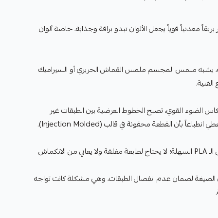
بريقاً معدنياً قوياً يجعل الألوان تبدو براقة وجذابة، خاصة ألوان
، يشبه ملمس المجسم ملمس القماش الحريري أو السيراميك
الفنية.
س الضوء القوي، تصبح الخطوط العرضية بين الطبقات غير
اعاً بأن القطعة محقونة في قالب (Injection Molded).
يحتفظ بخصائص الـ PLA السهلة؛ لا يحتاج لطابعة مغلقة ولا يعاني من الانكماش
لصيغة لضمان عدم انفصال الطبقات، وهي مشكلة كانت تواجه