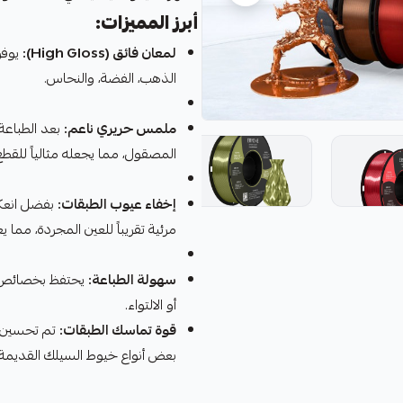
أبرز المميزات:
لمعان فائق (High Gloss):
يوفر 
الذهب، الفضة، والنحاس.
ملمس حريري ناعم:
بعد الطباعة
المصقول، مما يجعله مثالياً للقطع 
إخفاء عيوب الطبقات:
بفضل انعكا
مرئية تقريباً للعين المجردة، مما يعطي انطب
سهولة الطباعة:
أو الالتواء.
قوة تماسك الطبقات:
تم تحسين ا
بعض أنواع خيوط السيلك القديمة.