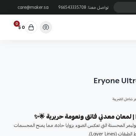
تواصل معنا:
966543335708
care@maker.sa
0
0 $
Eryone Ultr
ر شامل الضريبة
كمن في تركيبة البوليمر المحسنة التي تعكس الضوء بزوايا حادة، مما يمنح المجسمات
(Layer Lines).