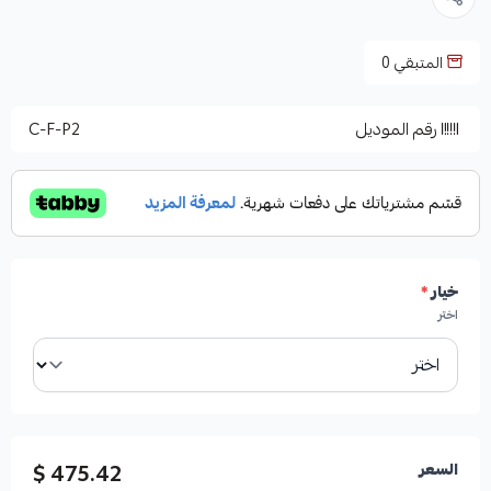
المتبقي
0
رقم الموديل
C-F-P2
خيار
*
اختر
475.42 $
السعر