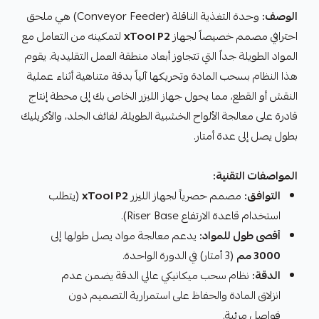
الوصف:
وحدة التغذية الناقلة (Conveyor Feeder) هي ملحق
احترافي مصمم خصيصاً لجهاز
xTool P2
لتمكينه من التعامل مع
المواد الطويلة جداً التي تتجاوز أبعاد منطقة العمل التقليدية. يقوم
هذا النظام بسحب المادة وتحريكها آلياً بدقة متناهية أثناء عملية
النقش أو القطع، مما يحول جهاز الليزر الخاص بك إلى محطة إنتاج
قادرة على معالجة الألواح الخشبية الطويلة، لفائف الجلد، والأكريليك
بطول يصل إلى عدة أمتار.
المواصفات التقنية:
التوافق:
مصمم حصرياً لجهاز الليزر
xTool P2
(يتطلب
استخدام قاعدة الارتفاع Riser Base).
أقصى طول للمواد:
يدعم معالجة مواد يصل طولها إلى
3000 مم
(3 أمتار) في الدورة الواحدة.
الدقة:
نظام سحب ميكانيكي عالي الدقة يضمن عدم
انزلاق المادة والحفاظ على استمرارية التصميم دون
فواصل مرئية.