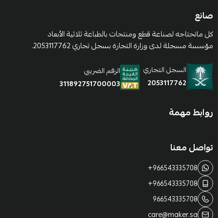
صانع
كل ماتحتاجه لصناعة قطع ومنتجات بالطباعة ثلاثية الأبعاد
مؤسسة مسجلة لدى وزارة التجارة بسجل تجاري 2053117762.
السجل التجاري
الرقم الضريبي
2053117762
311892751700003
روابط مهمة
تواصل معنا
+966543335708
+966543335708
966543335708
care@maker.sa