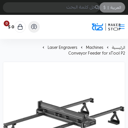
العربية
|
$
0
0 $
صانع
الرئيسية
Machines
Laser Engravers
Conveyor Feeder for xTool P2