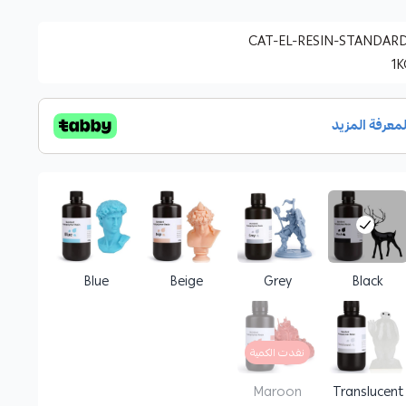
CAT-EL-RESIN-STANDAR
1
Blue
Beige
Grey
Black
نفدت الكمية
Maroon
Translucent