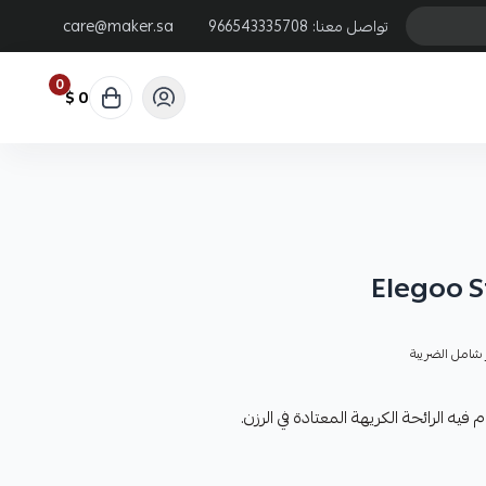
تواصل معنا:
966543335708
care@maker.sa
0
0 $
Elegoo S
شامل الضريبة
فيه الرائحة الكريهة المعتادة في الرزن.