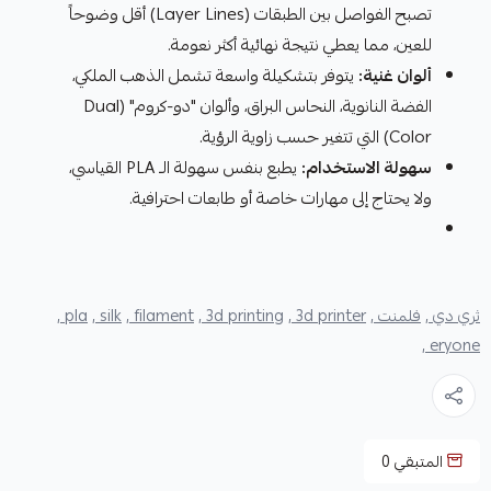
تصبح الفواصل بين الطبقات (Layer Lines) أقل وضوحاً
للعين، مما يعطي نتيجة نهائية أكثر نعومة.
ألوان غنية:
يتوفر بتشكيلة واسعة تشمل الذهب الملكي،
الفضة النانوية، النحاس البراق، وألوان "دو-كروم" (Dual
Color) التي تتغير حسب زاوية الرؤية.
سهولة الاستخدام:
يطبع بنفس سهولة الـ PLA القياسي،
ولا يحتاج إلى مهارات خاصة أو طابعات احترافية.
ثري دي ,
فلمنت ,
3d printer ,
3d printing ,
filament ,
silk ,
pla ,
eryone ,
المتبقي
0