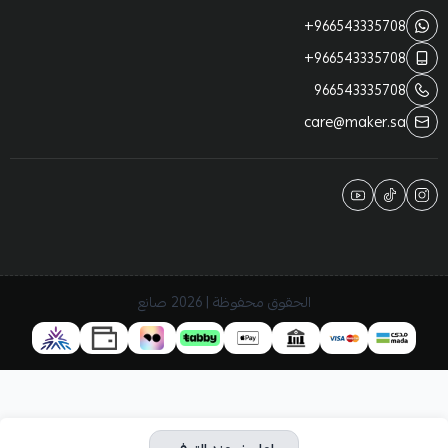
+966543335708
+966543335708
966543335708
care@maker.sa
الحقوق محفوظة | 2026
صانع