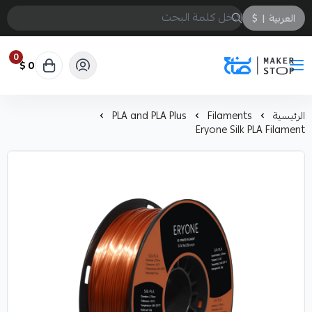
العربية
|
$
0
0 $
صانع
الرئيسية
Filaments
PLA and PLA Plus
Eryone Silk PLA Filament