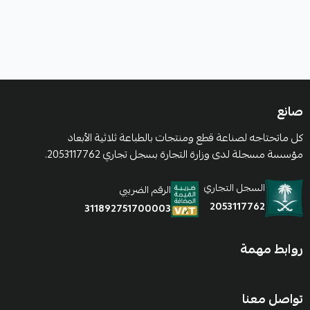
صانع
كل ماتحتاجه لصناعة قطع ومنتجات بالطباعة ثلاثية الأبعاد
مؤسسة مسجلة لدى وزارة التجارة بسجل تجاري 2053117762.
السجل التجاري
الرقم الضريبي
2053117762
311892751700003
روابط مهمة
تواصل معنا