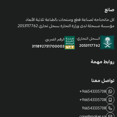
صانع
كل ماتحتاجه لصناعة قطع ومنتجات بالطباعة ثلاثية الأبعاد
مؤسسة مسجلة لدى وزارة التجارة بسجل تجاري 2053117762.
السجل التجاري
الرقم الضريبي
2053117762
311892751700003
روابط مهمة
تواصل معنا
+966543335708
+966543335708
966543335708
care@maker.sa