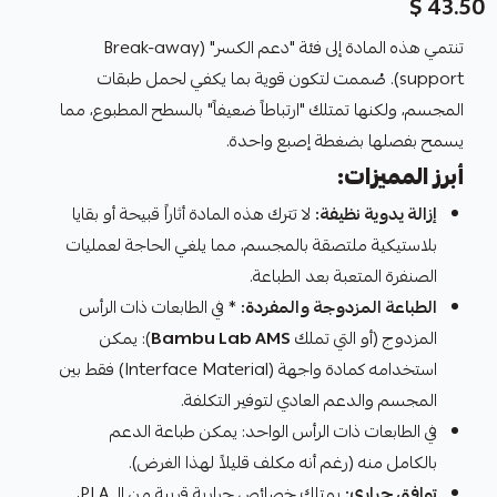
43.50 $
تنتمي هذه المادة إلى فئة "دعم الكسر" (Break-away
support). صُممت لتكون قوية بما يكفي لحمل طبقات
المجسم، ولكنها تمتلك "ارتباطاً ضعيفاً" بالسطح المطبوع، مما
يسمح بفصلها بضغطة إصبع واحدة.
أبرز المميزات:
إزالة يدوية نظيفة:
لا تترك هذه المادة أثاراً قبيحة أو بقايا
بلاستيكية ملتصقة بالمجسم، مما يلغي الحاجة لعمليات
الصنفرة المتعبة بعد الطباعة.
الطباعة المزدوجة والمفردة:
* في الطابعات ذات الرأس
المزدوج (أو التي تملك
Bambu Lab AMS
): يمكن
استخدامه كمادة واجهة (Interface Material) فقط بين
المجسم والدعم العادي لتوفير التكلفة.
في الطابعات ذات الرأس الواحد: يمكن طباعة الدعم
بالكامل منه (رغم أنه مكلف قليلاً لهذا الغرض).
توافق حراري:
يمتلك خصائص حرارية قريبة من الـ PLA،