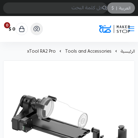
العربية
|
$
0
0 $
صانع
الرئيسية
Tools and Accessories
xTool RA2 Pro