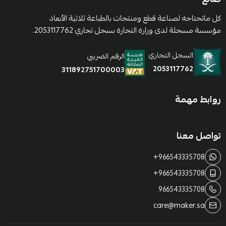
كل ماتحتاجه لصناعة قطع ومنتجات بالطباعة ثلاثية الأبعاد
مؤسسة مسجلة لدى وزارة التجارة بسجل تجاري 2053117762.
السجل التجاري
الرقم الضريبي
2053117762
311892751700003
روابط مهمة
تواصل معنا
+966543335708
+966543335708
966543335708
care@maker.sa