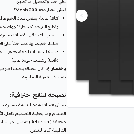
عالي جداً وتفاصيل ما تضيع.
ليش تختار دقة 200 Mesh؟
وتطلع النتيجة "مسطرة" وواضحة.
ملمس ناعم: لأن الفتحات صغيرة، 
طباعة خفيفة وناعمة جداً على ال
مثالية للشعارات المعقدة: هي الخي
دقيقة وتتطلب جودة عالية.
بإختصار:
إذا كان شغلك يتطلب احترافي
بتعطيك النتيجة المطلوبة.
نصيحة لنتائج احترافية:
بما أن فتحات هذه الشاشة صغيرة جداً، 
المسام وما يعطيك التصميم كامل. الأ
مخففة (Retarder) ع
الدقيقة أثناء الشغل.