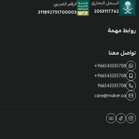
السجل التجاري
الرقم الضريبي
2053117762
311892751700003
روابط مهمة
تواصل معنا
+966543335708
+966543335708
966543335708
care@maker.sa