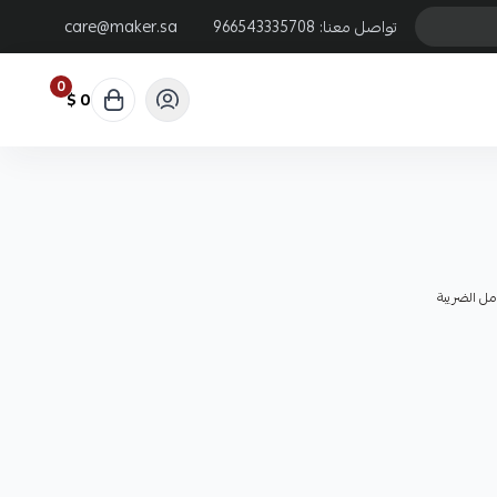
تواصل معنا:
966543335708
care@maker.sa
0
0 $
ل الضريبة