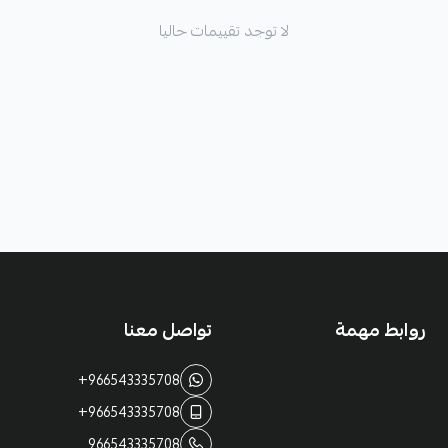
لا توجد تقييمات حاليا
روابط مهمة
تواصل معنا
+966543335708
+966543335708
966543335708