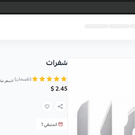
شفرات
(تقييمان)
السعر شام
2.45 $
المتبقي
1