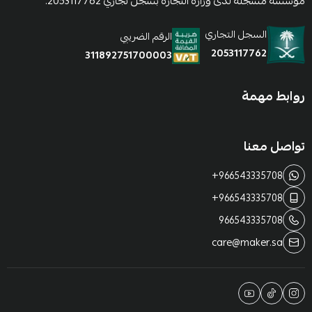
مؤسسة مسجلة لدى وزارة التجارة بسجل تجاري 2053117762.
السجل التجاري
الرقم الضريبي
2053117762
311892751700003
روابط مهمة
تواصل معنا
+966543335708
+966543335708
966543335708
care@maker.sa