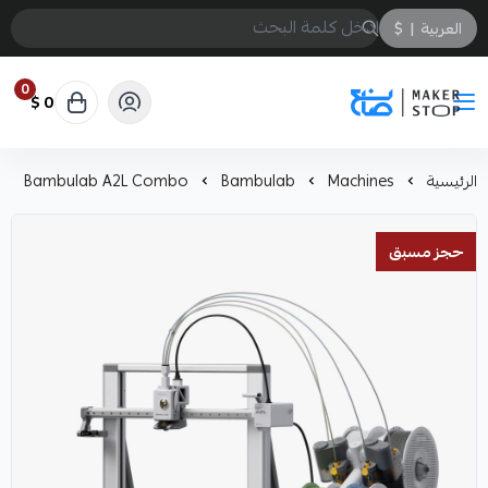
العربية
|
$
0
0 $
صانع
الرئيسية
Machines
Bambulab
Bambulab A2L Combo
حجز مسبق