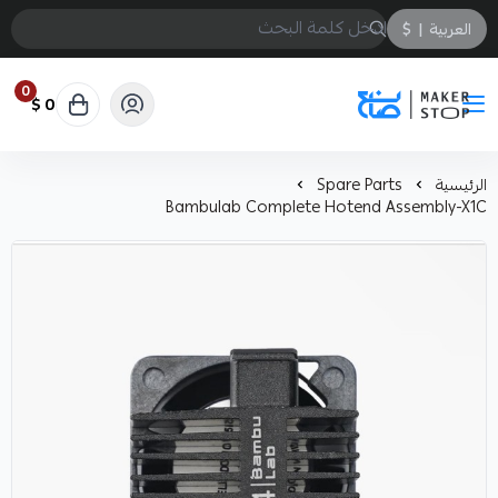
العربية
|
$
0
0 $
صانع
الرئيسية
Spare Parts
Bambulab Complete Hotend Assembly-X1C