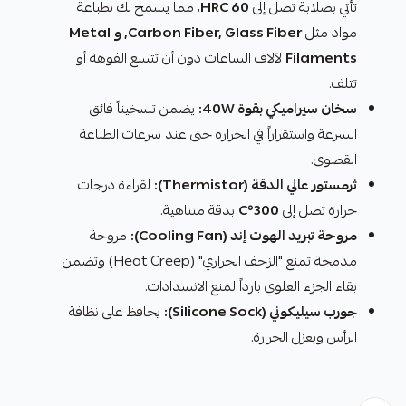
تأتي بصلابة تصل إلى
60 HRC
، مما يسمح لك بطباعة
مواد مثل
Carbon Fiber, Glass Fiber, و Metal
Filaments
لآلاف الساعات دون أن تتسع الفوهة أو
تتلف.
سخان سيراميكي بقوة 40W:
يضمن تسخيناً فائق
السرعة واستقراراً في الحرارة حتى عند سرعات الطباعة
القصوى.
ثرمستور عالي الدقة (Thermistor):
لقراءة درجات
حرارة تصل إلى
300°C
بدقة متناهية.
مروحة تبريد الهوت إند (Cooling Fan):
مروحة
مدمجة تمنع "الزحف الحراري" (Heat Creep) وتضمن
بقاء الجزء العلوي بارداً لمنع الانسدادات.
جورب سيليكوني (Silicone Sock):
يحافظ على نظافة
الرأس ويعزل الحرارة.