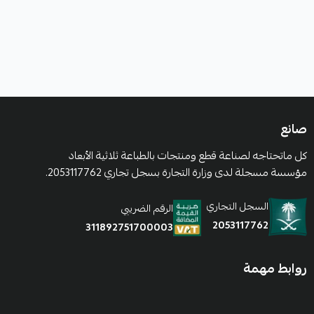
صانع
كل ماتحتاجه لصناعة قطع ومنتجات بالطباعة ثلاثية الأبعاد
مؤسسة مسجلة لدى وزارة التجارة بسجل تجاري 2053117762.
السجل التجاري
الرقم الضريبي
2053117762
311892751700003
روابط مهمة