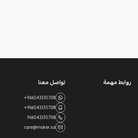
روابط مهمة
تواصل معنا
+966543335708
+966543335708
966543335708
care@maker.sa