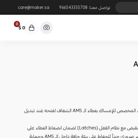
تواصل معنا:
966543335708
care@maker.sa
0
0 $
A
هو الجزء المخصص للإمساك بغطاء الـ AMS الشفاف لفتحه عند تبديل
يعمل المقبض مع نظام القفل (Latches) لضمان انضغاط الغطاء على
الإطار المطاطي (Gasket)، وهو أمر ضروري جداً للحفاظ على بيئة جافة داخل الـ AMS وحماية