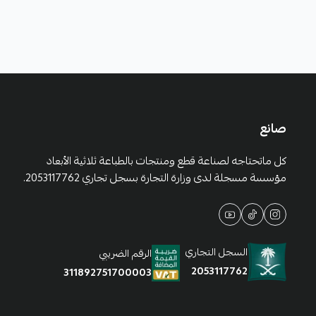
صانع
كل ماتحتاجه لصناعة قطع ومنتجات بالطباعة ثلاثية الأبعاد
مؤسسة مسجلة لدى وزارة التجارة بسجل تجاري 2053117762.
السجل التجاري
الرقم الضريبي
2053117762
311892751700003