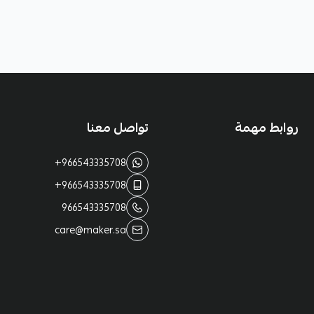
روابط مهمة
تواصل معنا
+966543335708
+966543335708
966543335708
care@maker.sa