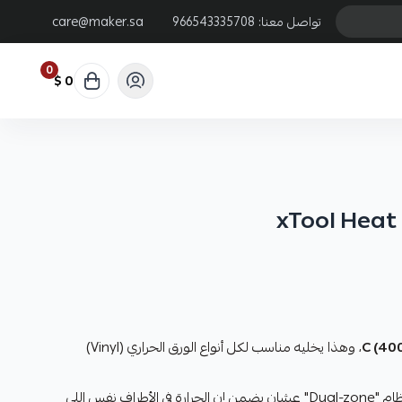
تواصل معنا:
966543335708
care@maker.sa
0
0 $
xTool Heat 
، وهذا يخليه مناسب لكل أنواع الورق الحراري (Vinyl)
السخان مصمم بنظام "Dual-zone" عشان يضمن إن الحرارة في الأطراف نفس اللي