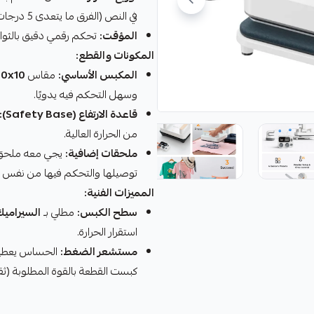
في النص (الفرق ما يتعدى 5 درجات)، وهذا يمنع فشل لصق الأطراف.
المؤقت:
تحكم رقمي دقيق بالثواني
المكونات والقطع:
المكبس الأساسي:
مقاس
10x10 إن
وسهل التحكم فيه يدويًا.
قاعدة الارتفاع (Safety Base):
من الحرارة العالية.
ملحقات إضافية:
توصيلها والتحكم فيها من نفس 
المميزات الفنية:
سطح الكبس:
مطلي بـ
السيراميك
استقرار الحرارة.
مستشعر الضغط:
الحساس يعطيك 
كبست القطعة بالقوة المطلوبة (ث