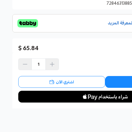
7284631388
65.84 $
اشتري الآن