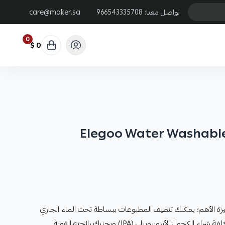
تواصل معنا:
966543335708
care@maker.sa
0
0 $
Elegoo Water Washable
ة الأهم؛ يمكنك تنظيف المطبوعات ببساطة تحت الماء الجاري
ل الأيزوبروبيلي (IPA) ويجنبك رائحته القوية.