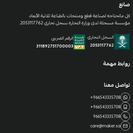
صانع
كل ماتحتاجه لصناعة قطع ومنتجات بالطباعة ثلاثية الأبعاد
مؤسسة مسجلة لدى وزارة التجارة بسجل تجاري 2053117762.
السجل التجاري
الرقم الضريبي
2053117762
311892751700003
روابط مهمة
تواصل معنا
+966543335708
+966543335708
966543335708
care@maker.sa