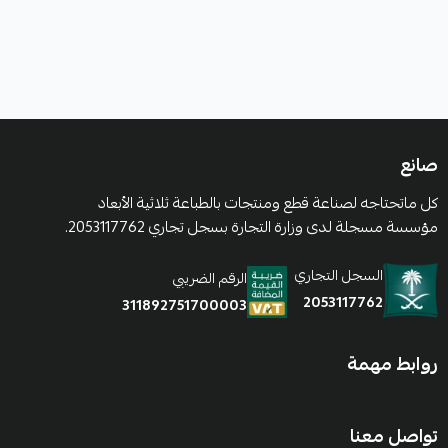
صانع
كل ماتحتاجه لصناعة قطع ومنتجات بالطباعة ثلاثية الأبعاد
مؤسسة مسجلة لدى وزارة التجارة بسجل تجاري 2053117762.
السجل التجاري
الرقم الضريبي
2053117762
311892751700003
روابط مهمة
تواصل معنا