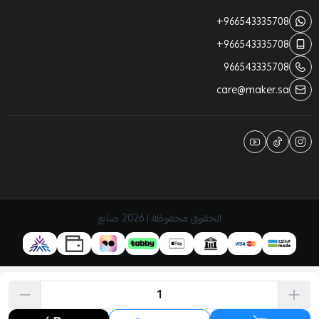
+966543335708
+966543335708
966543335708
care@maker.sa
الحقوق محفوظة | 2026
صانع