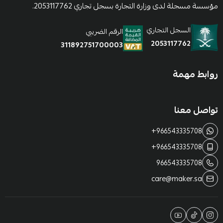
مؤسسة مسجلة لدى وزارة التجارة بسجل تجاري 2053117762.
السجل التجاري
الرقم الضريبي
2053117762
311892751700003
روابط مهمة
تواصل معنا
+966543335708
+966543335708
966543335708
care@maker.sa