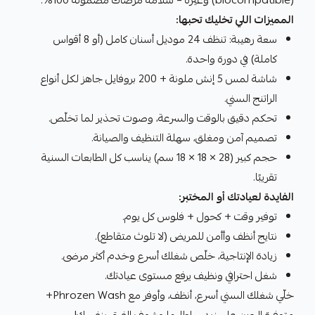
(biocompatible) وغيره – سلامة مرضاك مضمونة 100%.
المميزات اللي تخليك تحبها:
سعة رهيبة: تنظف 24 موديل أسنان كامل (أو 8 أقواس
كاملة) في دورة واحدة.
شاشة لمس 5 إنش ملونة + 200 بروفايل جاهز لكل أنواع
الراتنج السني.
تحكم دقيق بالوقت والسرعة، وصوت تحذير لما تخلّص.
تصميم آمن ومغلق، سهلة التنظيف والصيانة.
حجم كبير (28 × 18 × 18 سم) يناسب كل الطابعات السنية
تقريبًا.
الفايدة لعيادتك أو المختبر:
توفير وقت + كحول + فلوس كل يوم.
نتايج أنظف وأأمن للمريض (لا تلوث متقاطع).
زيادة الإنتاجية، خلّص شغلك أسرع وخدم أكثر مرضى.
شغل احترافي ونظيف يرفع مستوى عيادتك.
خلّي شغلك السني أسرع، أنظف، وأوفر مع Phrozen Wash+