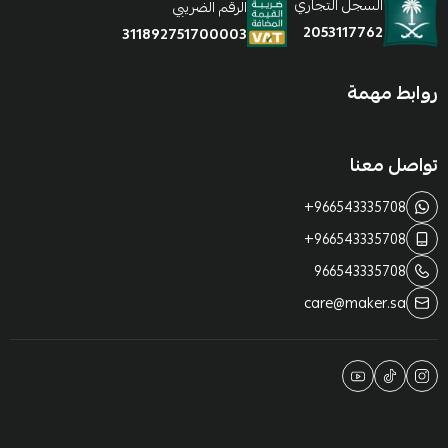
السجل التجاري
الرقم الضريبي
2053117762
311892751700003
روابط مهمة
تواصل معنا
+966543335708
+966543335708
966543335708
care@maker.sa