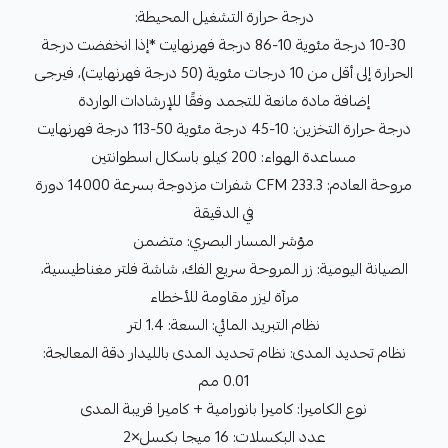
درجة حرارة التشغيل المحيطة:
10-30 درجة مئوية 10-86 درجة فهرنهايت *إذا انخفضت درجة
الحرارة إلى أقل من 10 درجات مئوية (50 درجة فهرنهايت)، فيرجى
إضافة مادة مانعة للتجمد وفقًا للإرشادات الواردة
درجة حرارة التخزين: 10-45 درجة مئوية 50-113 درجة فهرنهايت
مساعدة الهواء: 200 كيلو باسكال اسطوانتين
مروحة العادم: 233.3 CFM شفرات مزدوجة بسرعة 14000 دورة
في الدقيقة
مؤشر المسار البصري: متضمن
الصيانة اليومية: زر المروحة سريع الفك، شاشة فلتر مغناطيسية،
مرآة ليزر مقاومة للأخطاء
نظام التبريد المائي: السعة: 1.4 لتر
نظام تحديد المدى: نظام تحديد المدى بالليدار دقة المعالجة:
0.01 مم
نوع الكاميرا: كاميرا بانورامية + كاميرا قريبة المدى
عدد البكسلات: 16 ميجا بكسل×2