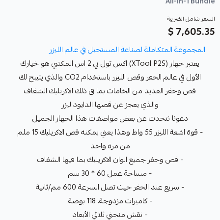
All-in-1 Bundle
السعر شامل الضريبة
7,605.35 $
المجموعة المتكاملة لصناعة المستحيل في عالم الليزر
يعتبر جهاز (XTool P2S) اكس تول بي 2 اس المكتبي هو خيارك
الأول في عالم الحفر وقص الليزر باستخدام CO2 والذي يتيبح لك
قص وحفر العديد من الخامات بما في ذلك الاكريليك الشفاف
والذي يعجز عن قصها الدايود ليزر
دعونا نتحدث عن بعض مواصفات هذا الجهاز الجميل
- قوة اشعة الليزر 55 واط وهذا يعني يمكنه قص الاكريليك 15 ملم
من مرة واحد
- قص وحفر جميع الوان الاكريليك بما فيها الشفاف
- مساحة عمل 60 * 30 سم
- سريع عند الحفر حيث تصل السرعة 600 مم/ثانية
- كاميرات مزدوجة، 118 بوصة
- نقش منحني ثلاثي الأبعاد