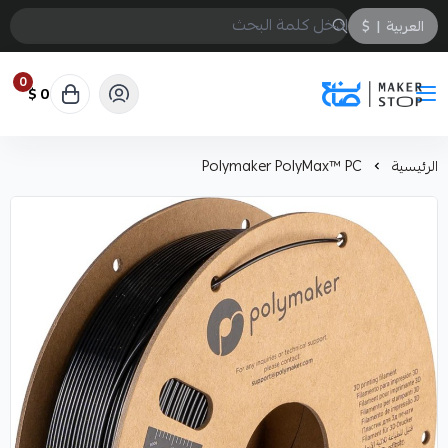
العربية
|
$
0
0 $
صانع
الرئيسية
Polymaker PolyMax™ PC