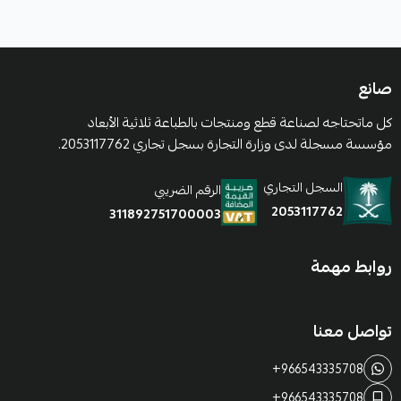
صانع
كل ماتحتاجه لصناعة قطع ومنتجات بالطباعة ثلاثية الأبعاد
مؤسسة مسجلة لدى وزارة التجارة بسجل تجاري 2053117762.
السجل التجاري
الرقم الضريبي
2053117762
311892751700003
روابط مهمة
تواصل معنا
+966543335708
+966543335708