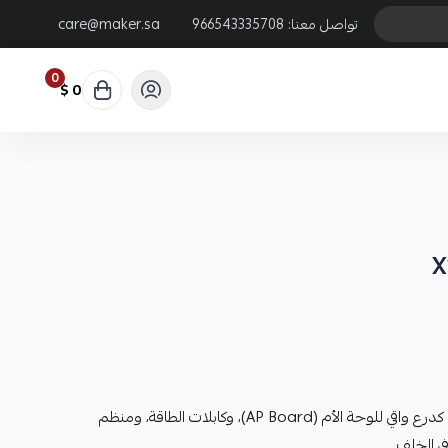
تواصل معنا:
966543335708
care@maker.sa
0
0 $
X
يعمل كدرع واقي للوحة الأم (AP Board)، وكابلات الطاقة، ومنظم