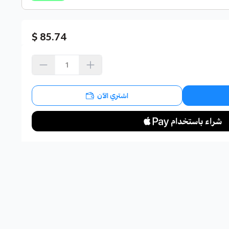
85.74 $
اشتري الآن