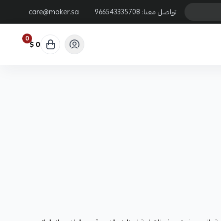
تواصل معنا:
966543335708
care@maker.sa
0
0 $