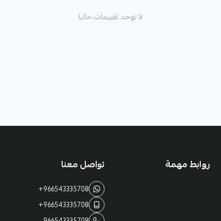
لا توجد تقييمات حاليا
روابط مهمة
تواصل معنا
+966543335708
+966543335708
966543335708