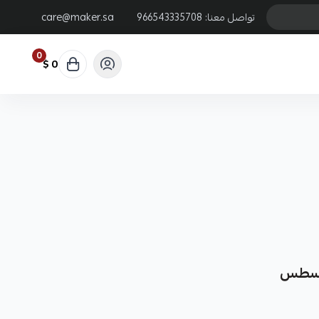
تواصل معنا:
966543335708
care@maker.sa
0
0 $