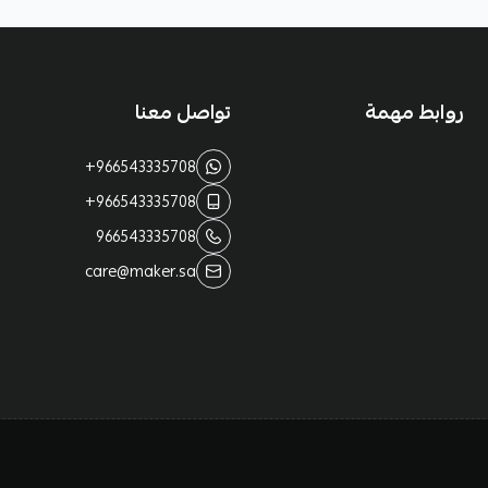
روابط مهمة
تواصل معنا
+966543335708
+966543335708
966543335708
care@maker.sa