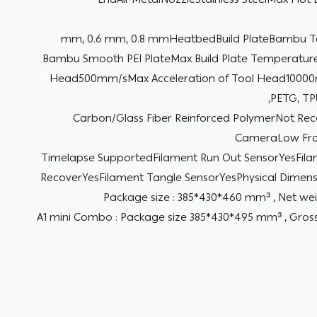
Bambu Smooth PEI PlateMax Build Plate Temperatu
Head500mm/sMax Acceleration of Tool Head10000
PETG, TPU
Carbon/Glass Fiber Reinforced PolymerNot R
CameraLow Fra
Timelapse SupportedFilament Run Out SensorYesFi
RecoverYesFilament Tangle SensorYesPhysical Dimensi
Package size : 385*430*460 mm³ , Net weig
A1 mini Combo : Package size 385*430*495 mm³ , Gross w