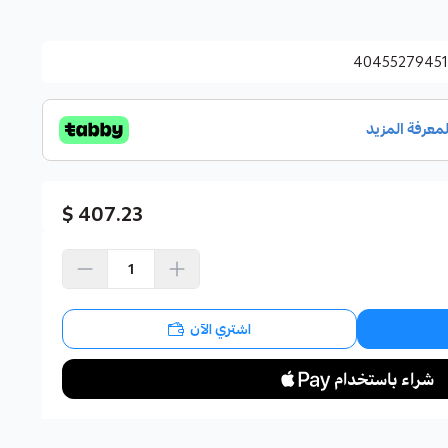
40455279451
407.23 $
اشتري الآن