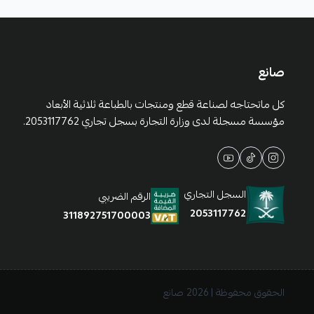
صانع
كل ماتحتاجه لصناعة قطع ومنتجات بالطباعة ثلاثية الأبعاد
مؤسسة مسجلة لدى وزارة التجارة بسجل تجاري 2053117762.
السجل التجاري
الرقم الضريبي
2053117762
311892751700003
الحقوق محفوظة | 2026
صانع