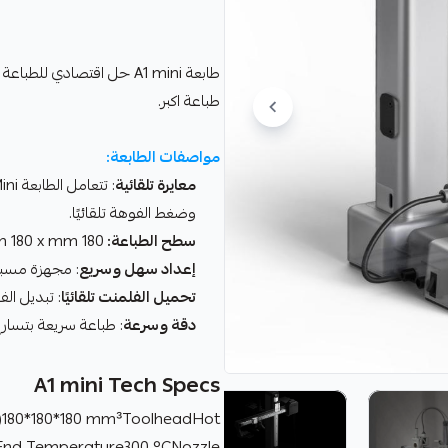
طباعة اكبر.
مواصفات الطابعة:
معايرة تلقائية
وضغط الفوهة تلقائيًا.
سطح الطباعة:
180 mm 180 x mm 180 x mm
إعداد سهل وسريع
: مجهزة مسبقًا و
تحميل الفلمنت تلقائيًا
: تبديل ال
دقة وسرعة
: طباعة سريعة بتسارع 10,000 مم/
A1 mini Tech Specs
H)180*180*180 mm³ToolheadHot
t End Temperature300 °CNozzle