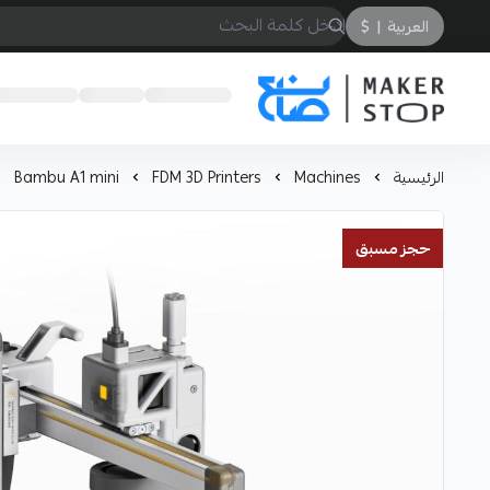
العربية
|
$
صانع
الرئيسية
Machines
FDM 3D Printers
Bambu A1 mini
حجز مسبق