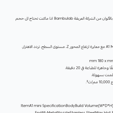
طابعة A1 mini حل اقتصادي للطباعة بالألوان من الشركة العريقة Bambulab اذا ماكنت تحتاج الى حجم
: تتعامل الطابعة A1 Mini مع معايرة ارتفاع المحور Z، مستوى السطح، تردد الاهتزاز،
جاهزة للطباعة في 20 دقيقة.
فلمنت بسهولة.
ث².
ItemA1 mini SpecificationBodyBuild Volume(W*D*
EndAll-MetalNozzleStainless SteelMax Ho