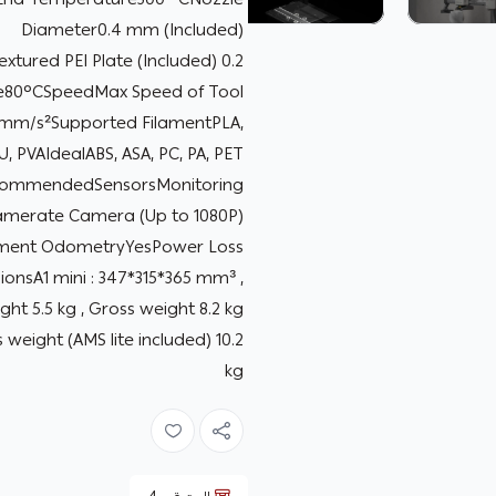
Diameter0.4 mm (Included)
0.2 mm, 0.6 mm, 0.8 mmHeatbedBuild PlateBambu Textured PEI Plate (Included)
re80°CSpeedMax Speed of Tool
mm/s²Supported FilamentPLA,
, PVAIdealABS, ASA, PC, PA, PET,
ecommendedSensorsMonitoring
merate Camera (Up to 1080P)
lament OdometryYesPower Loss
onsA1 mini : 347*315*365 mm³ ,
ht 5.5 kg , Gross weight 8.2 kg
eight (AMS lite included) 10.2
kg