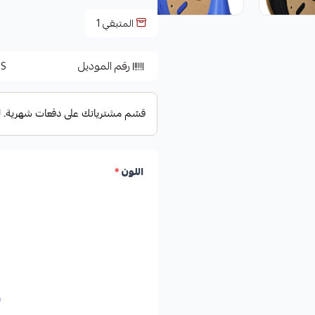
المتبقي
1
رقم الموديل
S+
اللون
*