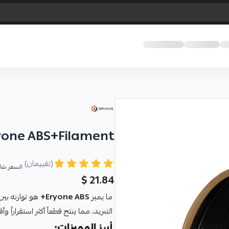
yone ABS+Filament
(تقييمان)
السعر شام
21.84 $
ما يميز
Eryone ABS+
هو توازنه بين 
التبريد، مما ينتج قطعاً أكثر استقراراً
أبرز المميزات: