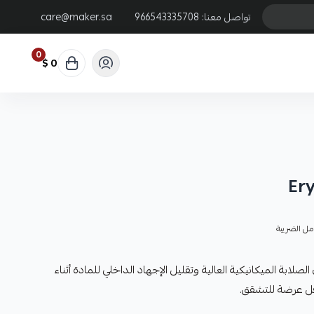
تواصل معنا:
966543335708
care@maker.sa
0
0 $
Er
ل الضريبة
الصلابة الميكانيكية العالية وتقليل الإجهاد الداخلي للمادة أثناء
 وأقل عرضة للتشقق.