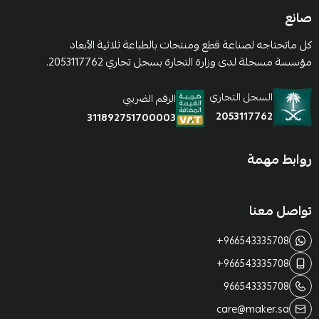
صانع
كل ماتحتاجه لصناعة قطع ومنتجات بالطباعة ثلاثية الأبعاد
مؤسسة مسجلة لدى وزارة التجارة بسجل تجاري 2053117762.
السجل التجاري
الرقم الضريبي
2053117762
311892751700003
روابط مهمة
تواصل معنا
+966543335708
+966543335708
966543335708
care@maker.sa