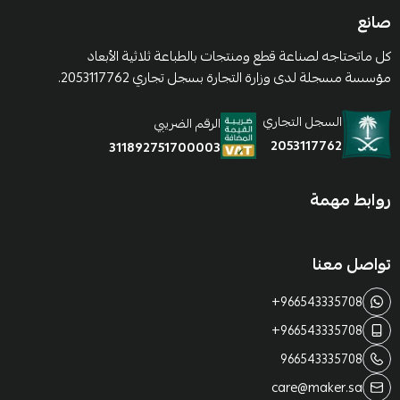
صانع
كل ماتحتاجه لصناعة قطع ومنتجات بالطباعة ثلاثية الأبعاد
مؤسسة مسجلة لدى وزارة التجارة بسجل تجاري 2053117762.
السجل التجاري
الرقم الضريبي
2053117762
311892751700003
روابط مهمة
تواصل معنا
+966543335708
+966543335708
966543335708
care@maker.sa