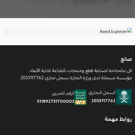
صانع
كل ماتحتاجه لصناعة قطع ومنتجات بالطباعة ثلاثية الأبعاد
مؤسسة مسجلة لدى وزارة التجارة بسجل تجاري 2053117762.
السجل التجاري
الرقم الضريبي
2053117762
311892751700003
روابط مهمة