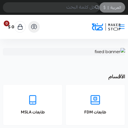
العربية
|
$
0
0 $
صانع
الأقسام
طابعات FDM
طابعات MSLA