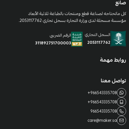
صانع
كل ماتحتاجه لصناعة قطع ومنتجات بالطباعة ثلاثية الأبعاد
مؤسسة مسجلة لدى وزارة التجارة بسجل تجاري 2053117762.
السجل التجاري
الرقم الضريبي
2053117762
311892751700003
روابط مهمة
تواصل معنا
+966543335708
+966543335708
966543335708
care@maker.sa