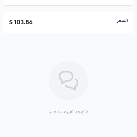
103.86 $
السعر
لا توجد تقييمات حاليا