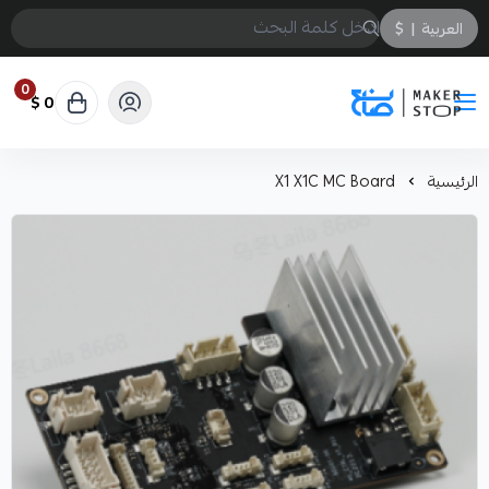
العربية
|
$
0
0 $
صانع
الرئيسية
X1 X1C MC Board