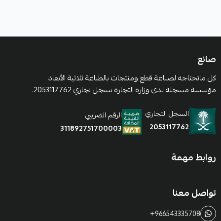
صانع
كل ماتحتاجه لصناعة قطع ومنتجات بالطباعة ثلاثية الأبعاد
مؤسسة مسجلة لدى وزارة التجارة بسجل تجاري 2053117762.
السجل التجاري
الرقم الضريبي
2053117762
311892751700003
روابط مهمة
تواصل معنا
+966543335708