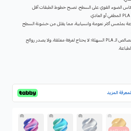
اس الضوء القوي على السطح، تصبح خطوط الطبقات أقل
.
عة بملمس أكثر نعومة وانسيابية، مما يقلل من خشونة السطح
يحتفظ بجميع خصائص الـ PLA السهلة؛ لا يحتاج لغرفة مغلقة، ولا يصدر روائح
طباعة.
نفدت الكمية