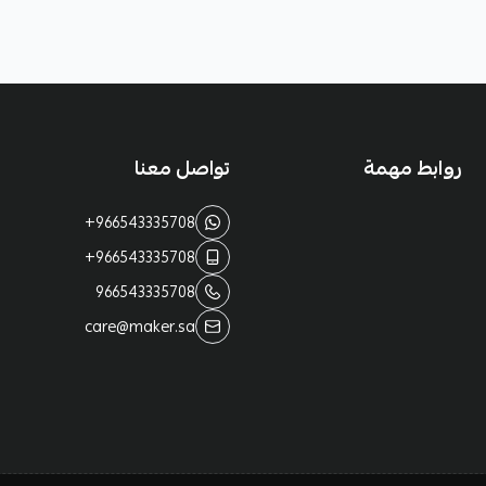
روابط مهمة
تواصل معنا
+966543335708
+966543335708
966543335708
care@maker.sa