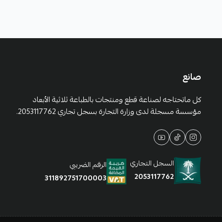
صانع
كل ماتحتاجه لصناعة قطع ومنتجات بالطباعة ثلاثية الأبعاد
مؤسسة مسجلة لدى وزارة التجارة بسجل تجاري 2053117762.
السجل التجاري
الرقم الضريبي
2053117762
311892751700003