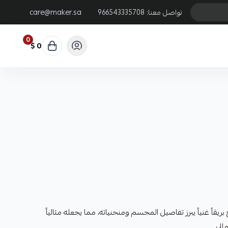
تواصل معنا:
966543335708
care@maker.sa
0
0 $
ريقاً غنياً يبرز تفاصيل المجسم ومنحنياته، مما يجعله مثالياً
الي.