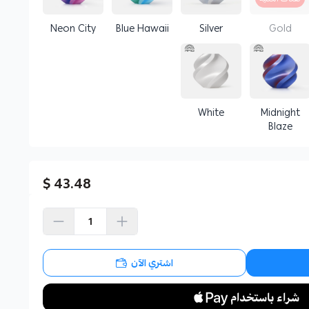
Neon City
Blue Hawaii
Silver
Gold
White
Midnight
Blaze
43.48 $
اشتري الآن