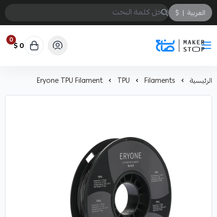
العربية
|
$
0
0 $
صانع
الرئيسية
Filaments
TPU
Eryone TPU Filament