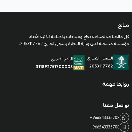
صانع
كل ماتحتاجه لصناعة قطع ومنتجات بالطباعة ثلاثية الأبعاد
مؤسسة مسجلة لدى وزارة التجارة بسجل تجاري 2053117762.
السجل التجاري
الرقم الضريبي
2053117762
311892751700003
روابط مهمة
تواصل معنا
+966543335708
+966543335708