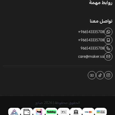
روابط مهمة
تواصل معنا
+966543335708
+966543335708
966543335708
care@maker.sa
الحقوق محفوظة | 2026
صانع