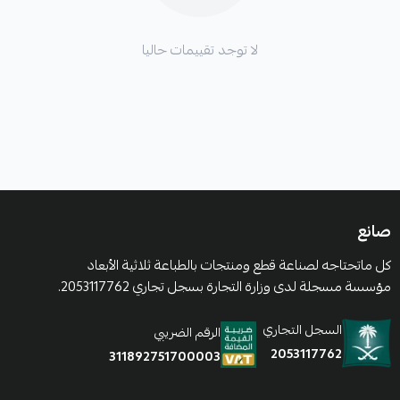
لا توجد تقييمات حاليا
صانع
كل ماتحتاجه لصناعة قطع ومنتجات بالطباعة ثلاثية الأبعاد
مؤسسة مسجلة لدى وزارة التجارة بسجل تجاري 2053117762.
السجل التجاري
الرقم الضريبي
2053117762
311892751700003