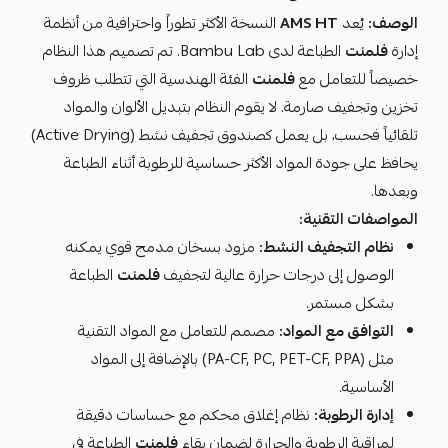
الوصف:
يُعد
AMS HT
النسخة الأكثر تطوراً واحترافية من أنظمة
إدارة
فلمنت
الطباعة لدى Bambu Lab. تم تصميم هذا النظام
خصيصاً للتعامل مع
فلمنت
الفئة الهندسية التي تتطلب ظروف
تخزين وتجفيف صارمة. لا يقوم النظام بتبديل الألوان والمواد
تلقائياً فحسب، بل يعمل كصندوق تجفيف نشط (Active Drying)
يحافظ على جودة المواد الأكثر حساسية للرطوبة أثناء الطباعة
وبعدها.
المواصفات التقنية:
نظام التجفيف النشط:
مزود بسخان مدمج قوي يمكنه
الوصول إلى درجات حرارة عالية لتجفيف
فلمنت
الطباعة
بشكل مستمر.
التوافق مع المواد:
مصمم للتعامل مع المواد التقنية
مثل (PA-CF, PC, PET-CF, PPA) بالإضافة إلى المواد
الأساسية.
إدارة الرطوبة:
نظام إغلاق محكم مع حساسات دقيقة
لمراقبة الرطوبة والحرارة لضمان بقاء
فلمنت
الطباعة في