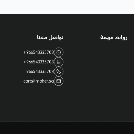
روابط مهمة
تواصل معنا
+966543335708
+966543335708
966543335708
care@maker.sa