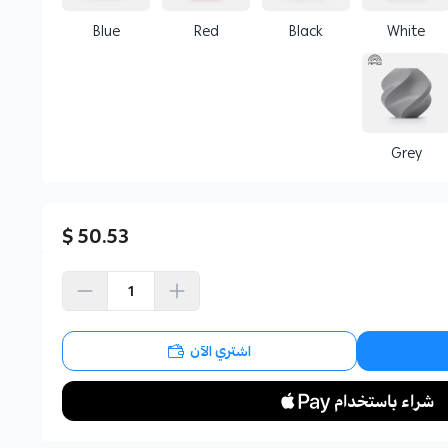
Blue
Red
Black
White
Grey
50.53 $
اشتري الآن