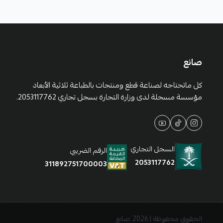
صانع
كل ماتحتاجه لصناعة قطع ومنتجات بالطباعة ثلاثية الأبعاد
مؤسسة مسجلة لدى وزارة التجارة بسجل تجاري 2053117762.
السجل التجاري
الرقم الضريبي
2053117762
311892751700003
الحقوق محفوظة | 2026
صانع