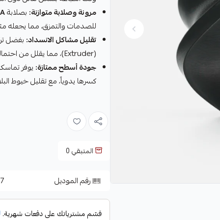
مرونة وصلابة متوازنة:
بصلابة
5A
للصدمات والتمزق، مما يجعله مثال
تقليل مشاكل الانسداد:
بفضل ترك
(Extruder)، مما يقلل من احتمالية التواء الخيط أو انسداده مقارنة بالأنواع شديدة الليونة.
جودة أسطح ممتازة:
يوفر تماسكاً
كسرها يدوياً، مع تقليل خيوط البلاستيك الز
المتبقي
0
رقم الموديل
57