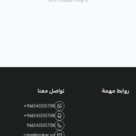
روابط مهمة
تواصل معنا
+966543335708
+966543335708
966543335708
care@maker.sa