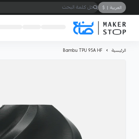
العربية
|
$
صانع
الرئيسية
Bambu TPU 95A HF