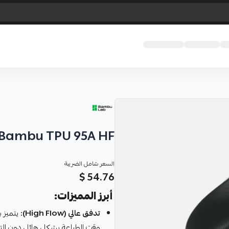
Bambu TPU 95A HF
السعر شامل الضريبة
54.76 $
أبرز المميزات:
تدفق عالي (High Flow):
يتميز 
وقت الطباعة بشكل هائل دون الت