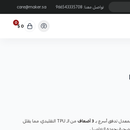
تواصل معنا:
966543335708
care@maker.sa
0
0 $
بمعدل تدفق أسرع بـ
3 أضعاف
من الـ TPU التقليدي، مما يقلل
ضحية بجودة التفاصيل.