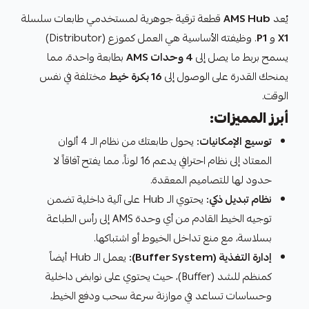
يُعد
AMS Hub
قطعة ترقية جوهرية لمستخدمي طابعات سلسلة
X1
و
P1
. وظيفته الأساسية هي العمل كموزع (Distributor)
يسمح بربط ما يصل إلى
4 وحدات AMS
بطابعة واحدة، مما
يمنحك القدرة على الوصول إلى
16 بكرة خيط
مختلفة في نفس
الوقت.
أبرز المميزات:
توسيع الإمكانيات:
يحول طابعتك من نظام الـ 4 ألوان
المعتاد إلى نظام احترافي يدعم 16 لوناً، مما يفتح آفاقاً لا
حدود لها للتصاميم المعقدة.
نظام تبديل ذكي:
يحتوي الـ Hub على آلية داخلية تضمن
توجيه الخيط القادم من أي وحدة AMS إلى رأس الطباعة
بسلاسة، مع منع تداخل الخيوط أو اشتباكها.
إدارة التغذية (Buffer System):
يعمل الـ Hub أيضاً
كمنظم للشد (Buffer)، حيث يحتوي على نوابض داخلية
وحساسات تساعد في موازنة سرعة سحب ودفع الخيط،