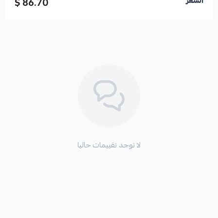
86.70 $
السعر
لا توجد تقييمات حاليا