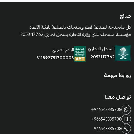
صانع
كل ماتحتاجه لصناعة قطع ومنتجات بالطباعة ثلاثية الأبعاد
مؤسسة مسجلة لدى وزارة التجارة بسجل تجاري 2053117762.
السجل التجاري
الرقم الضريبي
2053117762
311892751700003
روابط مهمة
تواصل معنا
+966543335708
+966543335708
966543335708