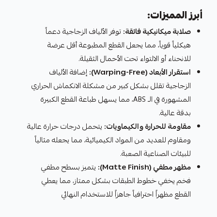
أبرز المميزات:
صلابة ميكانيكية فائقة:
توفر الألياف الزجاجية دعماً
هيكلياً قوياً، مما يجعل القطع المطبوعة أقل عرضة
للانحناء أو الالتواء تحت الأحمال الثقيلة.
استقرار الأبعاد (Warping-Free):
إضافة الألياف
الزجاجية تقلل بشكل كبير من مشكلة الانكماش الحراري
المشهورة في الـ ABS، مما يسهل طباعة القطع الكبيرة
بدقة عالية.
مقاومة للحرارة والكيماويات:
يتحمل درجات حرارة عالية
ومقاوم للعديد من المواد الكيميائية، مما يجعله مثالياً
للبيئات الصناعية الصعبة.
مظهر مطفي (Matte Finish):
يتميز بسطح مطفي
فخم يخفي خطوط الطبقات بشكل ممتاز، مما يعطي
القطع مظهراً احترافياً جاهزاً للاستخدام النهائي