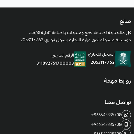
صانع
كل ماتحتاجه لصناعة قطع ومنتجات بالطباعة ثلاثية الأبعاد
مؤسسة مسجلة لدى وزارة التجارة بسجل تجاري 2053117762.
السجل التجاري
الرقم الضريبي
2053117762
311892751700003
روابط مهمة
تواصل معنا
+966543335708
+966543335708
966543335708