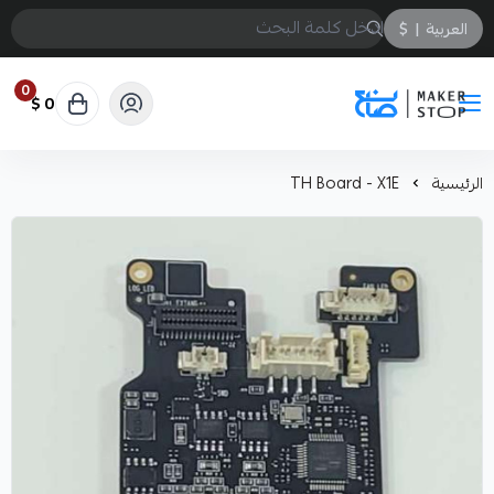
العربية
|
$
0
0 $
صانع
الرئيسية
TH Board - X1E