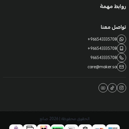
روابط مهمة
تواصل معنا
+966543335708
+966543335708
966543335708
care@maker.sa
الحقوق محفوظة | 2026
صانع