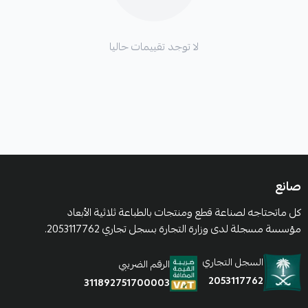
لا توجد تقييمات حاليا
صانع
كل ماتحتاجه لصناعة قطع ومنتجات بالطباعة ثلاثية الأبعاد
مؤسسة مسجلة لدى وزارة التجارة بسجل تجاري 2053117762.
السجل التجاري
الرقم الضريبي
2053117762
311892751700003