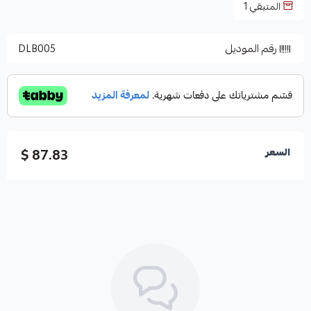
المتبقي
1
رقم الموديل
DLB005
87.83 $
السعر