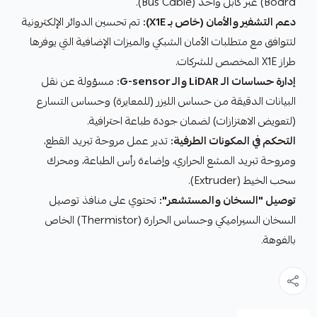
Board) عبر كابل واحد (Bus Cable).
دعم التشفير والأمان (خاص بـ X1E):
تم تحسين الدوائر الإلكترونية
لتتوافق مع متطلبات الأمان الشبكي والميزات الإضافية التي يوفرها
طراز X1E المخصص للشركات.
إدارة حساسات الـ LiDAR والـ G-sensor:
مسؤولة عن نقل
البيانات الدقيقة من حساس الليزر (للمعايرة) وحساس التسارع
(لتعويض الاهتزازات) لضمان جودة طباعة احترافية.
التحكم في المكونات الطرفية:
تدير عمل مروحة تبريد القطع،
ومروحة تبريد المشع الحراري، وإضاءة رأس الطباعة، ومحرك
سحب الخيط (Extruder).
توصيل "السخان والمستشعر":
تحتوي على منافذ توصيل
السخان السيراميكي وحساس الحرارة (Thermistor) الخاص
بالفوهة.